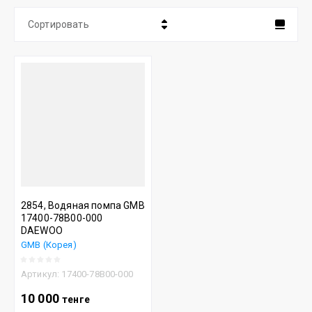
Сортировать
Цена - убывание
Цена - возрастание
Название - Я-А
Название - А-Я
2854, Водяная помпа GMB
17400-78B00-000
DAEWOO
GMB (Корея)
Артикул:
17400-78B00-000
10 000
тенге