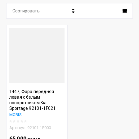
Сортировать
Цена - убывание
Цена - возрастание
Название - Я-А
Название - А-Я
1447, Фара передняя
левая с белым
поворотником Kia
Sportage 92101-1F021
MOBIS
Артикул:
92101-1F000
65 000