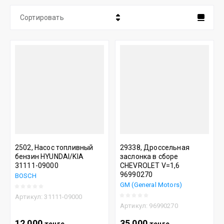
Сортировать
Цена - убывание
Цена - возрастание
Название - Я-А
Название - А-Я
2502, Насос топливный
29338, Дроссельная
бензин HYUNDAI/KIA
заслонка в сборе
31111-09000
CHEVROLET V=1,6
96990270
BOSCH
GM (General Motors)
Артикул:
31111-09000
Артикул:
96990270
12 000
35 000