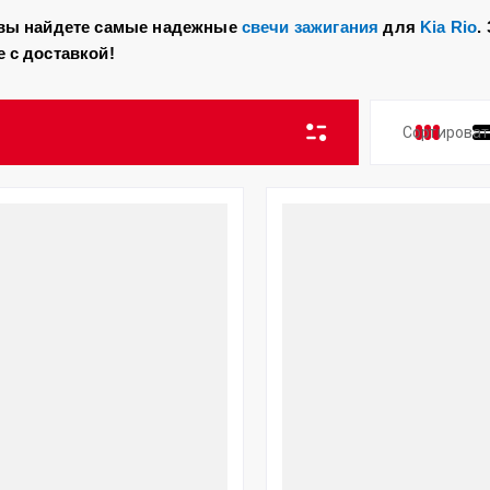
с вы найдете самые надежные
свечи зажигания
для
Kia Rio
.
 с доставкой!
Сортироват
Цена 
Цена 
Назва
Назва