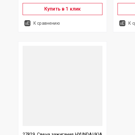
Купить в 1 клик
К сравнению
К 
27829, Свеча зажигания HYUNDAI/KIA