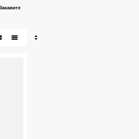
 Закажите
ь
- убывание
- возрастание
ние - Я-А
ние - А-Я