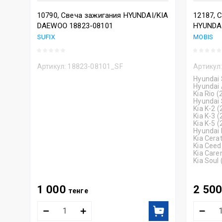
10790, Свеча зажигания HYUNDAI/KIA
12187, 
DAEWOO 18823-08101
HYUNDAI
SUFIX
MOBIS
Артикул:
18823-08101_SF
Артикул
Hyundai 
Hyundai 
Kia Rio 
Hyundai 
Kia K-2 
Kia K-3 
Kia K-5 
Hyundai 
Kia Cera
Kia Ceed
Kia Care
Kia Soul
1 000
2 50
тенге