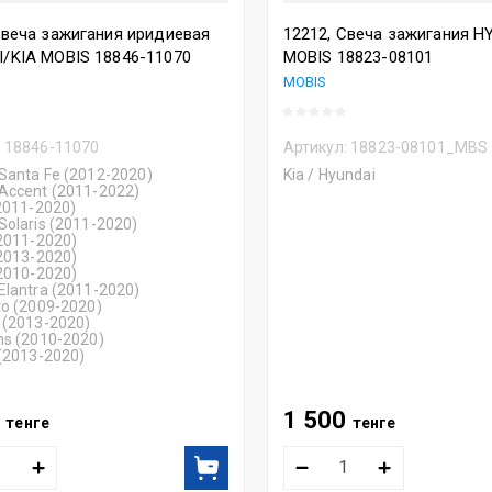
Свеча зажигания иридиевая
12212, Свеча зажигания H
/KIA MOBIS 18846-11070
MOBIS 18823-08101
MOBIS
:
18846-11070
Артикул:
18823-08101_MBS
Santa Fe (2012-2020)
Kia / Hyundai
Accent (2011-2022)
(2011-2020)
Solaris (2011-2020)
(2011-2020)
(2013-2020)
(2010-2020)
Elantra (2011-2020)
to (2009-2020)
 (2013-2020)
ns (2010-2020)
 (2013-2020)
0
1 500
тенге
тенге