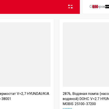
Сортироват
Цена 
Цена 
Назва
Назва
Термостат V=2,7 HYUNDAI/KIA
2876, Водяная помпа (нас
-38001
водяной) DOHC V=2.7 HYU
MOBIS 25100-37200