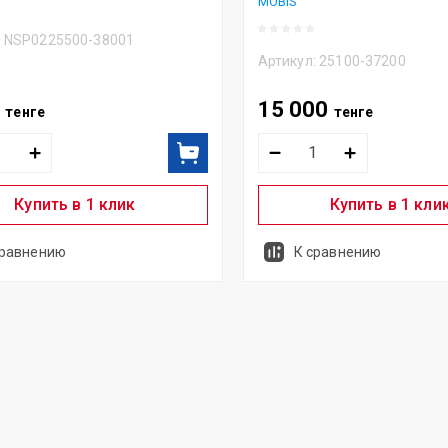
MOBIS
:
NSP0225500-38001
Артикул:
25100-37200
0
15 000
тенге
тенге
Купить в 1 клик
Купить в 1 кли
сравнению
К сравнению