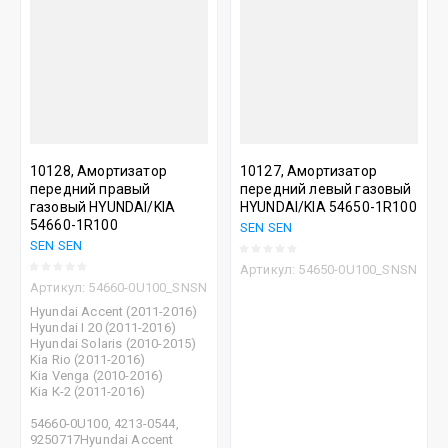
10128, Амортизатор
10127, Амортизатор
передний правый
передний левый газовый
газовый HYUNDAI/KIA
HYUNDAI/KIA 54650-1R100
54660-1R100
SEN SEN
SEN SEN
Артикул:
54650-0U100_SNSN
Артикул:
54660-0U100_SNSN
Hyundai Accent (2011-2016)
Hyundai I 20 (2011-2016)
Hyundai Solaris (2010-2015)
Kia Rio (2011-2016)
Kia Venga (2010-2016)
Kia К-2 (2011-2016)
54660-0U100, 4213-0544,
9250717Hyundai Accent