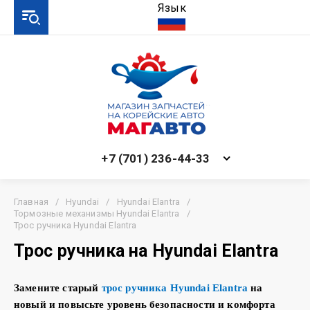
Язык
+7 (701) 236-44-33
Главная
/
Hyundai
/
Hyundai Elantra
/
Тормозные механизмы Hyundai Elantra
/
Трос ручника Hyundai Elantra
Трос ручника на Hyundai Elantra
Замените старый
трос ручника
Hyundai Elantra
на
новый и повысьте уровень безопасности и комфорта