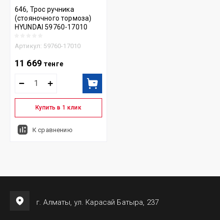
646, Трос ручника
(стояночного тормоза)
HYUNDAI 59760-17010
Артикул:
59760-17010
11 669
тенге
Купить в 1 клик
К сравнению
г. Алматы, ул. Карасай Батыра, 237