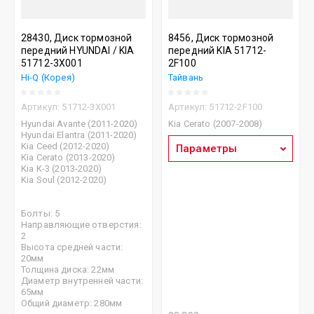
28430, Диск тормозной
8456, Диск тормозной
передний HYUNDAI / KIA
передний KIA 51712-
51712-3X001
2F100
Hi-Q (Корея)
Тайвань
Артикул:
51712-3X001
Артикул:
51712-2F100
Hyundai Avante (2011-2020)
Kia Cerato (2007-2008)
Hyundai Elantra (2011-2020)
Kia Ceed (2012-2020)
Параметры
Kia Cerato (2013-2020)
Kia K-3 (2013-2020)
Kia Soul (2012-2020)
Болты: 5
Направляющие отверстия:
2
Высота средней части:
20мм
Толщина диска: 22мм
Диаметр внутренней части:
65мм
Общий диаметр: 280мм