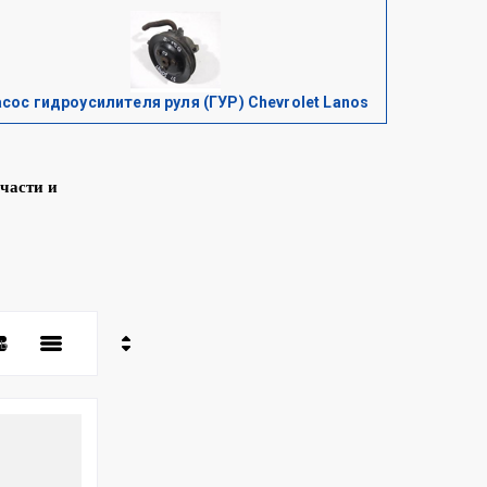
сос гидроусилителя руля (ГУР) Chevrolet Lanos
части и
ь
- убывание
- возрастание
ние - Я-А