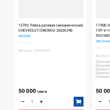
15790, Рейка рулевая (механическая)
17458, 
CHEVROLET/DAEWOO 26026340
ГУР V=
9521683
WEISMO
GM (Gene
Артикул:
26026340
Артикул
Chevrole
Chevrole
Daewoo 
Daewoo 
Daewoo 
50 000
50 0
тенге