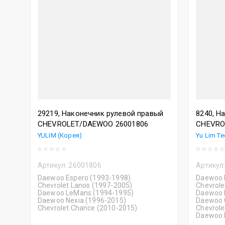
29219, Наконечник рулевой правый
8240, Н
CHEVROLET/DAEWOO 26001806
CHEVRO
YULIM (Корея)
Yu Lim Te
Артикул:
26001806
Артикул
Daewoo Espero (1993-1998)
Daewoo 
Chevrolet Lanos (1997-2005)
Chevrole
Daewoo LeMans (1994-1995)
Daewoo 
Daewoo Nexia (1996-2015)
Daewoo C
Chevrolet Chance (2010-2015)
Chevrole
Daewoo 