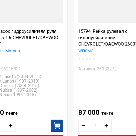
Насос гидроусилителя руля
15794, Рейка рулевая с
1.5-1.6 CHEVROLET/DAEWOO
гидроусилителем
1
CHEVROLET/DAEWOO 2603
ral Motors)
WEISMO
:
95216831
Артикул:
26033272
t Lacetti (2004-2016)
t Lanos (1997-2010)
Gentra (2008-2015)
Nubira (1997-2002)
Nexia (1996-2015)
00
87 000
тенге
тенге