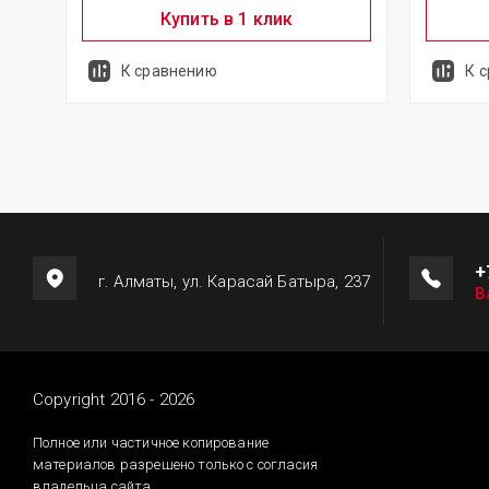
Купить в 1 клик
К сравнению
К 
+
г. Алматы, ул. Карасай Батыра, 237
В
Copyright 2016 - 2026
Полное или частичное копирование
материалов разрешено только с согласия
владельца сайта