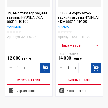
39, Амортизатор задний
19192, Амортизатор
газовый HYUNDAI /KIA
задний газовый HYUNDAI
55311-1С100
/ KIA 55311-1E100
VANILION
MANDO
Артикул:
3213-0237
Артикул:
55311-1E100
Параметры
14 400
тенге
12 000
14 000
тенге
тенге
Купить в 1 клик
Купить в 1 клик
К сравнению
К сравнению