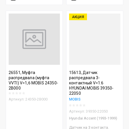
АКЦИЯ
26551, Муфта
15613, Датчик
распредвала (муфта
распредвала 3-
VVTI) V=1,6 MOBIS 24350-
контактный V=1.6
2B000
HYUNDAI MOBIS 39350-
22050
Артикул:
24350-2B000
MOBIS
Артикул:
39350-22050
Hyundai Accent (1993-1999)
Датчик на 3 контакта.