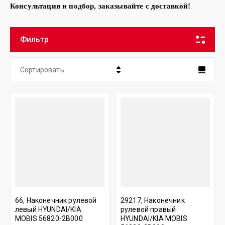
Консультация и подбор, заказывайте с доставкой!
Фильтр
Сортировать
Цена - убывание
Цена - возрастание
Название - Я-А
Название - А-Я
66, Наконечник рулевой
29217, Наконечник
левый HYUNDAI/KIA
рулевой правый
MOBIS 56820-2B000
HYUNDAI/KIA MOBIS