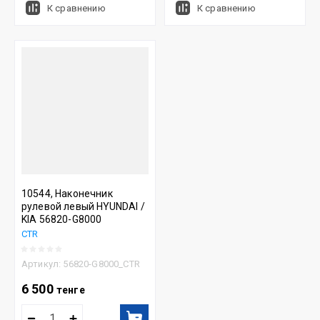
К сравнению
К сравнению
10544, Наконечник
рулевой левый HYUNDAI /
KIA 56820-G8000
CTR
Артикул:
56820-G8000_CTR
6 500
тенге