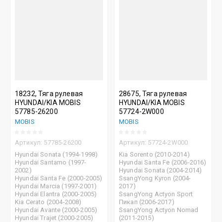
18232, Тяга рулевая
28675, Тяга рулевая
HYUNDAI/KIA MOBIS
HYUNDAI/KIA MOBIS
57785-26200
57724-2W000
MOBIS
MOBIS
Артикул:
57785-26200
Артикул:
57724-2W000
Hyundai Sonata (1994-1998)
Kia Sorento (2010-2014)
Hyundai Santamo (1997-
Hyundai Santa Fe (2006-2016)
2002)
Hyundai Sonata (2004-2014)
Hyundai Santa Fe (2000-2005)
SsangYong Kyron (2004-
Hyundai Marcia (1997-2001)
2017)
Hyundai Elantra (2000-2005)
SsangYong Actyon Sport
Kia Cerato (2004-2008)
Пикап (2006-2017)
Hyundai Avante (2000-2005)
SsangYong Actyon Nomad
Hyundai Trajet (2000-2005)
(2011-2015)