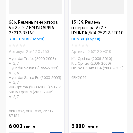
666, Ремень генератора
15159, Ремень
V= 2.5-2.7 HYUNDAI/KIA
генератора V=2.7
25212-37160
HYUNDAI/KIA 25212-3Е010
ROULUNDS (Корея)
DONGIL (Корея)
Артикул:
25212-37160
Артикул:
25212-3E010
Hyundai Trajet (2000-2008)
Kia Optima (2006-2010)
V=2,7
Kia Opirus (2006-2009)
Hyundai Sonata (1999-2003)
Hyundai Santa Fe (2006-2011)
V=2,5
Hyundai Santa Fe (2000-2005)
6PK2056
V=2,7
Kia Optima (2000-2005) V=2,7
Kia Magentis (2000-2005)
V=2,7
6PK1692; 6PK1698; 25212-
37151;
6 000
6 000
тенге
тенге