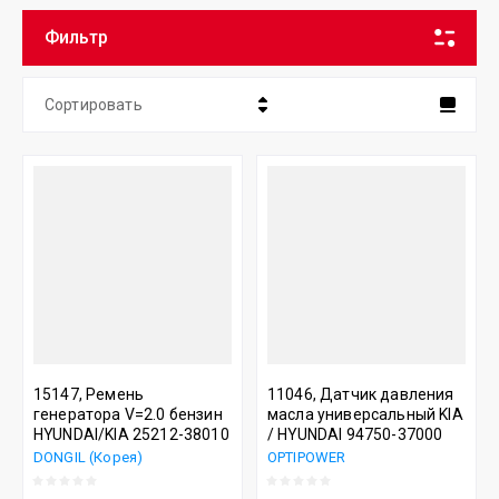
Фильтр
Сортировать
Цена - убывание
Цена - возрастание
Название - Я-А
Название - А-Я
15147, Ремень
11046, Датчик давления
генератора V=2.0 бензин
масла универсальный KIA
HYUNDAI/KIA 25212-38010
/ HYUNDAI 94750-37000
DONGIL (Корея)
OPTIPOWER