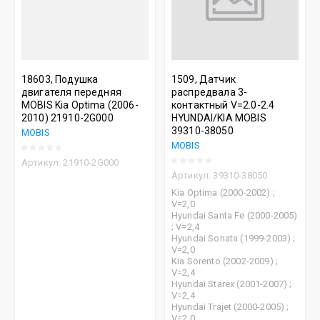
18603, Подушка
1509, Датчик
двигателя передняя
распредвала 3-
MOBIS Kia Optima (2006-
контактный V=2.0-2.4
2010) 21910-2G000
HYUNDAI/KIA MOBIS
39310-38050
MOBIS
MOBIS
Артикул:
21910-2G000
Артикул:
39310-38050
Kia Optima (2000-2002) ;
V=2,0
Hyundai Santa Fe (2000-2005)
; V=2,4
Hyundai Sonata (1999-2003) ;
V=2,0
Kia Sorento (2002-2009) ;
V=2,4
Hyundai Starex (2001-2007) ;
V=2,4
Hyundai Trajet (2000-2005) ;
V=2,0