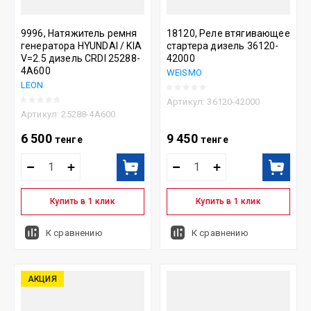
9996, Натяжитель ремня
18120, Реле втягивающее
генератора HYUNDAI / KIA
стартера дизель 36120-
V=2.5 дизель CRDI 25288-
42000
4A600
WEISMO
LEON
Артикул:
36120-42000
Артикул:
25288-4A600
6 500
9 450
тенге
тенге
Купить в 1 клик
Купить в 1 клик
К сравнению
К сравнению
АКЦИЯ