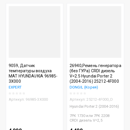
Цена - убывание
Цена - возрастание
Название - Я-А
Название - А-Я
9059, Датчик
26940,Ремень генератора
температуры воздуха
(без ГУРа) CRDI дизель
MAT HYUNDAI/KIA 96985-
V=2.5 Hyundai Porter 2
3X000
(2004-2016) 25212-4F000
EXPERT
DONGIL (Корея)
Артикул:
96985-3X000
Артикул:
25212-4F000_D
Hyundai Porter 2 (2004-2016)
7РК 1730 или 7РК 2208
CRDI дизель V=2,5