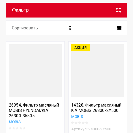
Фильтр
Сортировать
Цена - убывание
АКЦИЯ
Цена - возрастание
Название - Я-А
Название - А-Я
26954, Фильтр масляный
14328, Фильтр масляный
MOBIS HYUNDAI/KIA
KIA MOBIS 26300-2Y500
26300-35505
MOBIS
MOBIS
Артикул:
26300-2Y500