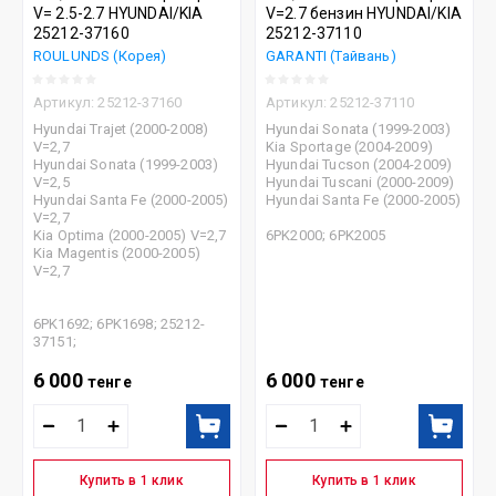
V= 2.5-2.7 HYUNDAI/KIA
V=2.7 бензин HYUNDAI/KIA
25212-37160
25212-37110
ROULUNDS (Корея)
GARANTI (Тайвань)
Артикул:
25212-37160
Артикул:
25212-37110
Hyundai Trajet (2000-2008)
Hyundai Sonata (1999-2003)
V=2,7
Kia Sportage (2004-2009)
Hyundai Sonata (1999-2003)
Hyundai Tucson (2004-2009)
V=2,5
Hyundai Tuscani (2000-2009)
Hyundai Santa Fe (2000-2005)
Hyundai Santa Fe (2000-2005)
V=2,7
Kia Optima (2000-2005) V=2,7
6PK2000; 6PK2005
Kia Magentis (2000-2005)
V=2,7
6PK1692; 6PK1698; 25212-
37151;
6 000
6 000
тенге
тенге
Купить в 1 клик
Купить в 1 клик