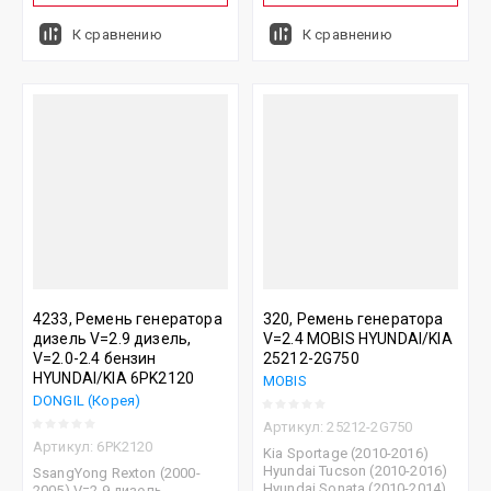
К сравнению
К сравнению
4233, Ремень генератора
320, Ремень генератора
дизель V=2.9 дизель,
V=2.4 MOBIS HYUNDAI/KIA
V=2.0-2.4 бензин
25212-2G750
HYUNDAI/KIA 6PK2120
MOBIS
DONGIL (Корея)
Артикул:
25212-2G750
Артикул:
6PK2120
Kia Sportage (2010-2016)
Hyundai Tucson (2010-2016)
SsangYong Rexton (2000-
Hyundai Sonata (2010-2014)
2005) V=2,9 дизель