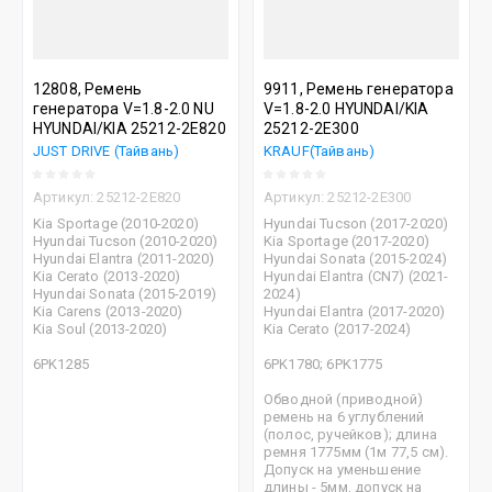
12808, Ремень
9911, Ремень генератора
генератора V=1.8-2.0 NU
V=1.8-2.0 HYUNDAI/KIA
HYUNDAI/KIA 25212-2E820
25212-2E300
JUST DRIVE (Тайвань)
KRAUF(Тайвань)
Артикул:
25212-2E820
Артикул:
25212-2E300
Kia Sportage (2010-2020)
Hyundai Tucson (2017-2020)
Hyundai Tucson (2010-2020)
Kia Sportage (2017-2020)
Hyundai Elantra (2011-2020)
Hyundai Sonata (2015-2024)
Kia Cerato (2013-2020)
Hyundai Elantra (CN7) (2021-
Hyundai Sonata (2015-2019)
2024)
Kia Carens (2013-2020)
Hyundai Elantra (2017-2020)
Kia Soul (2013-2020)
Kia Cerato (2017-2024)
6PK1285
6PK1780; 6PK1775
Обводной (приводной)
ремень на 6 углублений
(полос, ручейков); длина
ремня 1775мм (1м 77,5 см).
Допуск на уменьшение
длины - 5мм, допуск на