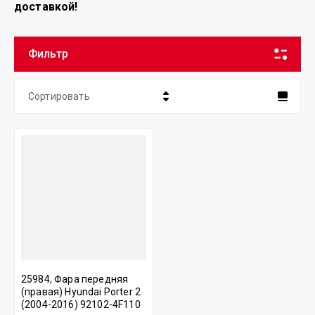
доставкой!
Фильтр
Сортировать
Цена - убывание
Цена - возрастание
Название - Я-А
Название - А-Я
25984, Фара передняя
(правая) Hyundai Porter 2
(2004-2016) 92102-4F110